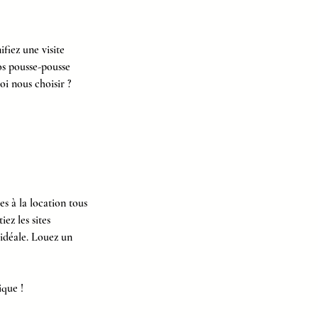
fiez une visite
nos pousse-pousse
i nous choisir ?
s à la location tous
ez les sites
idéale. Louez un
ique !