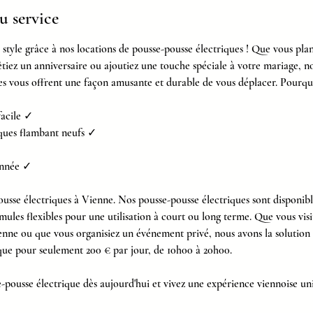
u service
style grâce à nos locations de pousse-pousse électriques ! Que vous plani
 fêtiez un anniversaire ou ajoutiez une touche spéciale à votre mariage, 
es vous offrent une façon amusante et durable de vous déplacer. Pourquo
facile ✓
iques flambant neufs ✓
'année ✓
usse électriques à Vienne. Nos pousse-pousse électriques sont disponible
rmules flexibles pour une utilisation à court ou long terme. Que vous visiti
ne ou que vous organisiez un événement privé, nous avons la solution 
que pour seulement 200 € par jour, de 10h00 à 20h00.
-pousse électrique dès aujourd'hui et vivez une expérience viennoise un