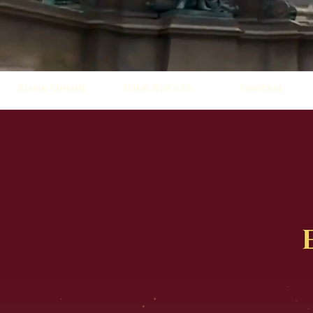
Book Online
Tour Routes
General