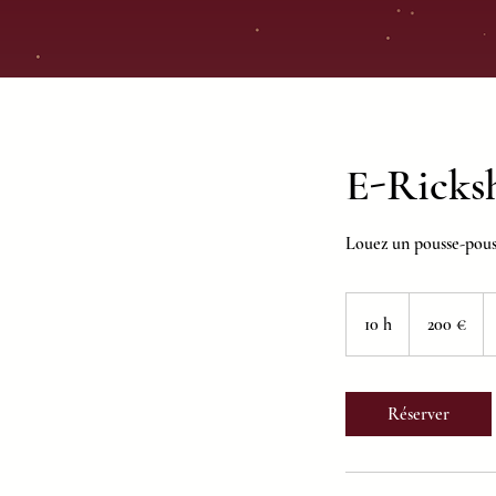
E-Ricks
Louez un pousse-pousse
200
euros
10 h
1
200 €
0
h
Réserver