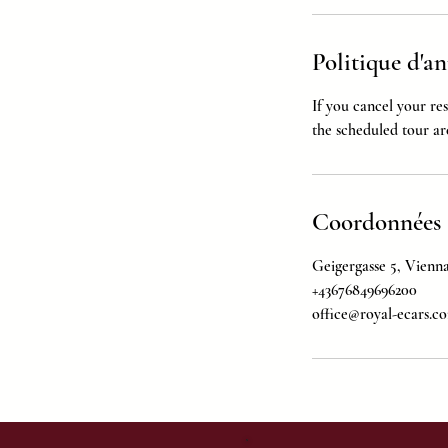
Politique d'a
If you cancel your re
the scheduled tour ar
Coordonnées
Geigergasse 5, Vienna
+43676849696200
office@royal-ecars.c