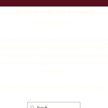
Royal E-Cars Tours GmbH
Visites Royal E-Cars
us visitiez la ville pour la première fois ou que vous revenie
lorer davantage, Royal E-Cars Tours vous propose des visites p
les, conçues pour vous faire découvrir les grands palais, les p
oresques et les recoins secrets de la ville, et rendre chaque in
inoubliable.
Écologique | Expérience personnalisée | Confort et élégance