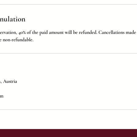
nnulation
servation, 40% of the paid amount will be refunded. Cancellations made
e non-refundable.
, Austria
om