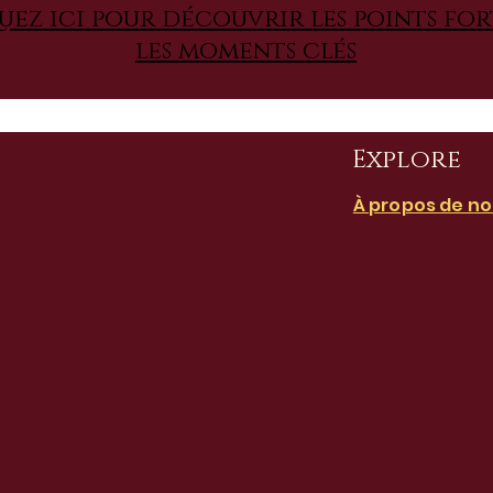
uez ici pour découvrir les points for
les moments clés
Explore
À propos de n