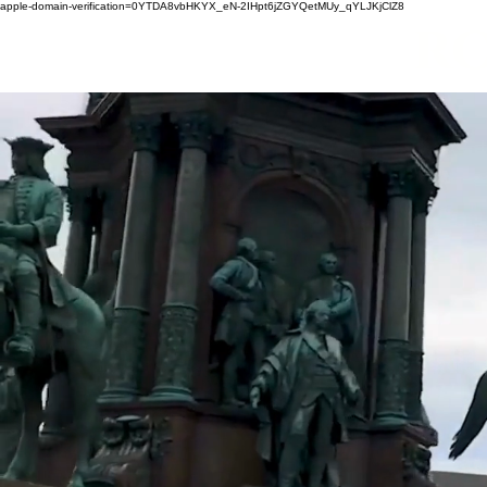
apple-domain-verification=0YTDA8vbHKYX_eN-2IHpt6jZGYQetMUy_qYLJKjClZ8
ro