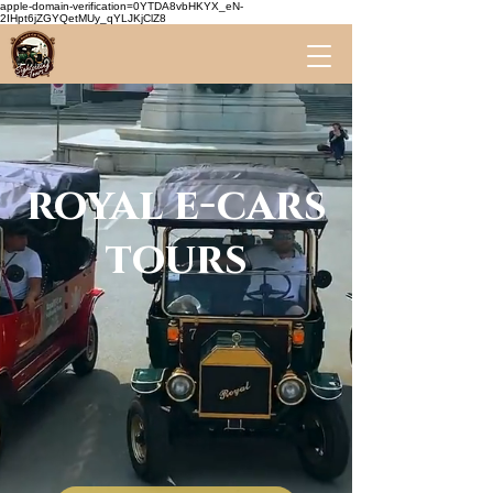
apple-domain-verification=0YTDA8vbHKYX_eN-
2IHpt6jZGYQetMUy_qYLJKjClZ8
royal e-cars
tours